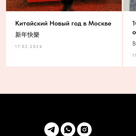
Китайский Новый год в Москве
1
о
新年快樂
В
17.02.2026
1